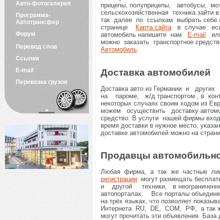
Авто-фотогалерея
прицепы, полуприцепы, автобусы, мо
сельскохозяйственная техника зайти
Программа-
так далее по ссылкам выбрать себе
Автотрансфер
странице
Карта сайта
в случае есл
Форум
автомобиль напишите нам
E-mail
или
можно заказать транспортное средство
Перевод слов
Автомобиль
Ссылки
E-mail
Доставка автомобилей
Перевозка грузов
Доставка авто из Германии и друг
на пароме, ж/д транспортом , в конт
некоторых случаях своим ходом из 
можем осуществить доставку автомо
средство. В услуги нашей фирмы вход
время доставки в нужное место, указа
доставке автомобилей можно на стра
Продавцы автомобильно
Любая фирма, а так же частные ли
регистрации
могут размещать беспла
и другой техники, в неограниченн
автопорталах. Все порталы объедине
на трёх языках, что позволяет показы
Интернета RU, DE, COM, РФ, а та
могут прочитать эти объявления. База