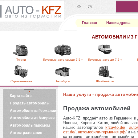
Главная
Наши адреса
АВТОМОБИЛИ ИЗ 
Тягачи
Грузовые авто свыше 7,5 т
Грузовые авто до 7,5 т
Строительная
Автобусы
Штабелёры
Наши услуги - продажа автомоби
Карта сайта
Продать автомобиль
Продажа автомобилей
Автомобили из Германии
Автомобили из Америки
Auto-KFZ продаёт авто из Германии и 
Японии, Кореи и Китая, любой пользо
Автомобиль паромом
наших автопорталов
kfzavto.de/
,
auto
ost.de/
,
автомобили-германия.рф/
и на 
Автострахование
категорию автомобиля: автомобили 