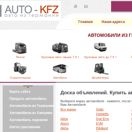
Главная
Наши адреса
АВТОМОБИЛИ ИЗ 
Тягачи
Грузовые авто свыше 7,5 т
Грузовые авто до 7,5 т
Строительная
Автобусы
Штабелёры
Карта сайта
Доска объявлений. Купить 
Продать автомобиль
Выберите марку автомобиля - нажмите, после 
Вам Автомобиля.
Автомобили из Германии
Все марки
Delta
Автомобили из Америки
Dethleffs
Adria
Due Erre
Автомобиль паромом
Ahorn
EVM
Автострахование
Alpha
Eifelland