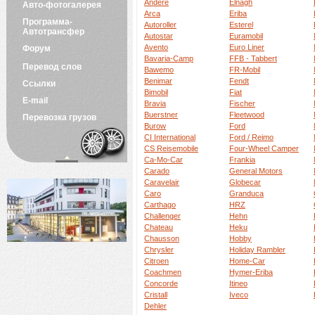
Andere
Elnagh
Авто-фотогалерея
Arca
Eriba
Программа-
Autoroller
Esterel
Автотрансфер
Autostar
Euramobil
Avento
Euro Liner
Форум
Bavaria-Camp
FFB - Tabbert
Перевод слов
Bawemo
FR-Mobil
Benimar
Fendt
Ссылки
Bimobil
Fiat
E-mail
Bravia
Fischer
Buerstner
Fleetwood
Перевозка грузов
Burow
Ford
CI International
Ford / Reimo
CS Reisemobile
Four-Wheel Camper
Ca-Mo-Car
Frankia
Carado
General Motors
Caravelair
Globecar
Caro
Granduca
Carthago
HRZ
Challenger
Hehn
Chateau
Heku
Chausson
Hobby
Chrysler
Holiday Rambler
Citroen
Home-Car
Coachmen
Hymer-Eriba
Concorde
Itineo
Cristall
Iveco
Dehler