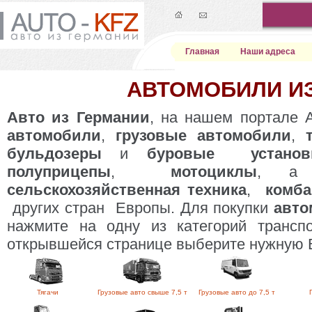
Главная
Наши адреса
АВТОМОБИЛИ И
Авто из Германии
, на нашем портале 
автомобили
,
грузовые
автомобили
,
бульдозеры
и
буровые установ
полуприцепы
,
мотоциклы
, а
сельскохозяйственная техника
,
комб
других стран Европы. Для покупки
авто
нажмите на одну из категорий трансп
открывшейся странице выберите нужную 
Тягачи
Грузовые авто свыше 7,5 т
Грузовые авто до 7,5 т