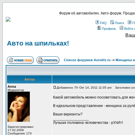
Форум об автомобилях. Авто форум. Продаж
FAQ
Поиск
П
Профиль
Войти 
Ваш
Авто на шпильках!
Список форумов Autokfz.ru
->
Женщины и
Автор
Anna
Добавлено: Пт Окт 14, 2011 11:05 am
Заголовок соо
Модератор
Какой автомобиль можно посоветовать для же
В идеальном представлении - женщина за рул
Ваши варианты?
_________________
Лучшая половина человечества - рУлИт!
Зарегистрирован:
17.02.2009
Сообщения: 173