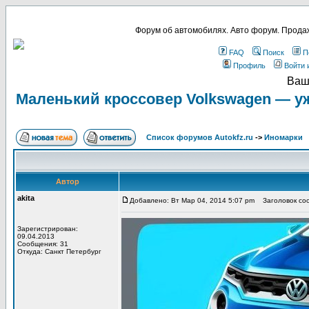
Форум об автомобилях. Авто форум. Продаж
FAQ
Поиск
П
Профиль
Войти 
Ваш
Маленький кроссовер Volkswagen — у
Список форумов Autokfz.ru
->
Иномарки
Автор
akita
Добавлено: Вт Мар 04, 2014 5:07 pm
Заголовок соо
Зарегистрирован:
09.04.2013
Сообщения: 31
Откуда: Санкт Петербург