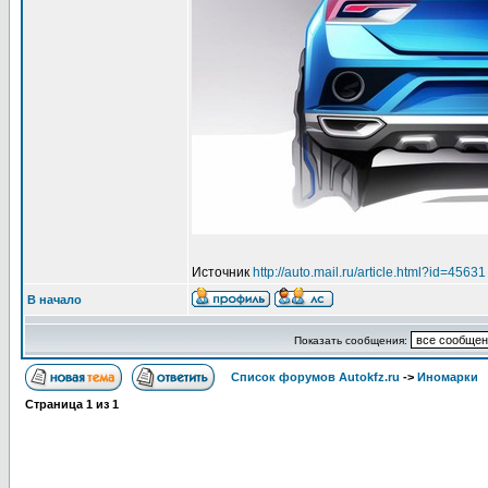
Источник
http://auto.mail.ru/article.html?id=45631
В начало
Показать сообщения:
Список форумов Autokfz.ru
->
Иномарки
Страница
1
из
1