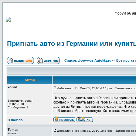
Форум об ав
Пригнать авто из Германии или купит
Список форумов Autokfz.ru
->
Всё про ав
Автор
koliad
Добавлено: Пт Фев 05, 2010 4:14 pm
Заголовок сооб
Что лучше - купить авто в России или пригнать
Зарегистрирован:
сколько и пригнать авто из германии. Спрашива
05.02.2010
другая из Литвы , третья перекрашена.. Что ка
Сообщения: 1
побаиваюсь брать вслепую. Хотя знакомым пр
В начало
Tomas
Добавлено: Вс Фев 21, 2010 1:46 pm
Заголовок соо
Умник