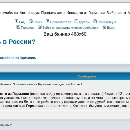
томобилях. Авто форум. Продажа авто. Иномарки из Германии. Выбор авто. А
FAQ
Поиск
Пользователи
Группы
Регистрация
Профиль
Войти и проверить личные сообщения
Вход
Ваш баннер 468x60
ь в России?
томобили из Германии.
Сообщение
щения: Пригнать авто из Германии или купить в России?
авто из Германии
(имеется ввиду не самому ехать, а заказать) бюджет 12 ты
л у знакомых кто говорит что лучше на месте купить и на месте рассмотреть м
сается авто из Литвы так ребята сразу сказали даже и не думай, хотя как по м
игоняли
авто из Германии
и они не жалеют. Хотелось бы узнать мнение , кака
бщения: