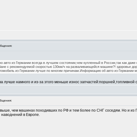
бщения:
 авто из Германии всегда в лучшем состоянии,чем купленный в России,так как даже 
обане с рекомендуемой скоростью 130км/ч на разваливающейся машине?! здоровье до
втомобиль из Германии лучше по многим причинам.Информацию об авто из Германии 
ива лучше намного и из-за этого меньше износ запчастей:поршней,топливной 
бщения:
выше, чем машинах походивших по РФ и тем более по СНГ соседям. Но и из Г
 наводнений в Европе.