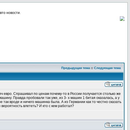
вто новости.
Предыдущая тема
::
Следующая тема
сяч евро. Спрашивал по ценам почему-то в России получается столько же
ашину. Правда пробовали так уже, из 3- х машин 1 битая оказалась, а у
не так вроде и ничего машинка была. А из Германии как то честно сказать
я вероятность влететь? И кто с кем работал?