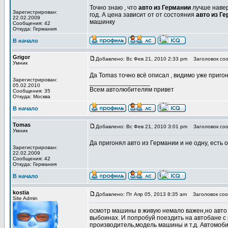
Точно знаю , что
авто из Германии
лучше наверн
Зарегистрирован:
год. А цена зависит от от состояния
авто из Г
22.02.2009
машинку
Сообщения: 42
Откуда: Германия
В начало
Grigor
Добавлено: Вс Фев 21, 2010 2:33 pm
Заголовок соо
Умник
Да Tomas точно всё описал , видимо уже приго
Зарегистрирован:
_________________
05.02.2010
Всем автолюбителям привет
Сообщения: 35
Откуда: Москва
В начало
Tomas
Добавлено: Вс Фев 21, 2010 3:01 pm
Заголовок соо
Умник
Да пригонял авто из Германии и не одну, есть 
Зарегистрирован:
22.02.2009
Сообщения: 42
Откуда: Германия
В начало
kostia
Добавлено: Пт Апр 05, 2013 8:35 am
Заголовок соо
Site Admin
осмотр машины в живую немало важен,но авто 
выбоинах. И попробуй поездить на автобане 
производитель,модель машины и т.д. Автомоб