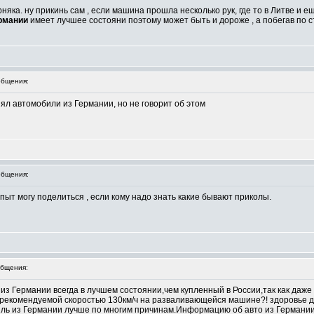
яка. ну прикинь сам , если машина прошла несколько рук, где то в Литве и ещ
ермании
имеет лучшее состояни поэтому может быть и дороже , а побегав по с
бщения:
нял автомобили из Германии, но не говорит об этом
бщения:
опыт могу поделиться , если кому надо знать какие бывают приколы.
бщения:
из Германии всегда в лучшем состоянии,чем купленный в России,так как даже
с рекомендуемой скоростью 130км/ч на разваливающейся машине?! здоровье 
иль из Германии лучше по многим причинам.Информацию об авто из Германи