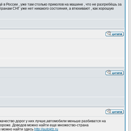
ё в России , уже там столько приколов на машине , что не разгребёшь за
транам СНГ уже нет никакого состояния, а втюхивают , как хорошую
 качество дорог у них лучше,автомобили меньше разбиватся на
дороже. Доводов можно найти еще множество-страна
и можно найти здесь
http://autokfz.ru