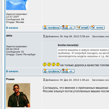
Зарегистрирован:
12.07.2007
Сообщения: 69
Откуда: Москва
В начало
akita
Добавлено: Вт Апр 09, 2013 5:58 pm
Заголовок соо
kostia писал(а):
Зарегистрирован:
09.04.2013
осмотр машины в живую немало важен,но
Сообщения: 31
выбоинах. И попробуй поездить на авт
Откуда: Санкт Петербург
производитель,модель машины и т.д. А
не только дороги,а качество топл
В начало
Роман
Добавлено: Вт Дек 24, 2013 1:38 pm
Заголовок соо
Соглашусь, что мнение о пригнанных машинах 
Россию хлынул поток утопленных машин после