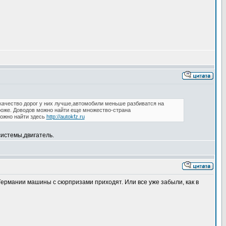
качество дорог у них лучше,автомобили меньше разбиватся на
роже. Доводов можно найти еще множество-страна
можно найти здесь
http://autokfz.ru
системы,двигатель.
ермании машины с сюрпризами приходят. Или все уже забыли, как в