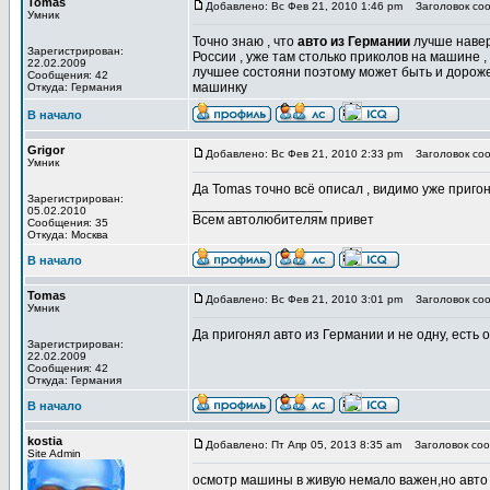
Tomas
Добавлено: Вс Фев 21, 2010 1:46 pm
Заголовок соо
Умник
Точно знаю , что
авто из Германии
лучше наверн
Зарегистрирован:
России , уже там столько приколов на машине ,
22.02.2009
лучшее состояни поэтому может быть и дороже 
Сообщения: 42
машинку
Откуда: Германия
В начало
Grigor
Добавлено: Вс Фев 21, 2010 2:33 pm
Заголовок соо
Умник
Да Tomas точно всё описал , видимо уже приго
Зарегистрирован:
_________________
05.02.2010
Всем автолюбителям привет
Сообщения: 35
Откуда: Москва
В начало
Tomas
Добавлено: Вс Фев 21, 2010 3:01 pm
Заголовок соо
Умник
Да пригонял авто из Германии и не одну, есть 
Зарегистрирован:
22.02.2009
Сообщения: 42
Откуда: Германия
В начало
kostia
Добавлено: Пт Апр 05, 2013 8:35 am
Заголовок соо
Site Admin
осмотр машины в живую немало важен,но авто и