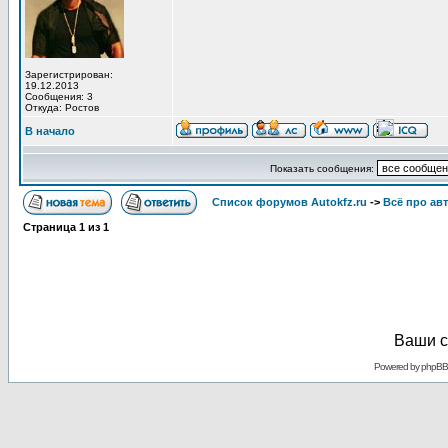
Зарегистрирован:
19.12.2013
Сообщения: 3
Откуда: Ростов
В начало
Показать сообщения:
Список форумов Autokfz.ru
->
Всё про ав
Страница
1
из
1
Ваши с
Powered by
phpBB