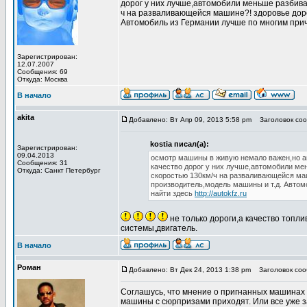
дорог у них лучше,автомобили меньше разбива
ч на разваливающейся машине?! здоровье дор
Автомобиль из Германии лучше по многим при
Зарегистрирован:
12.07.2007
Сообщения: 69
Откуда: Москва
В начало
akita
Добавлено: Вт Апр 09, 2013 5:58 pm
Заголовок соо
kostia писал(а):
Зарегистрирован:
09.04.2013
осмотр машины в живую немало важен,но ав
Сообщения: 31
качество дорог у них лучше,автомобили ме
Откуда: Санкт Петербург
скоростью 130км/ч на разваливающейся ма
производитель,модель машины и т.д. Авто
найти здесь
http://autokfz.ru
не только дороги,а качество топл
системы,двигатель.
В начало
Роман
Добавлено: Вт Дек 24, 2013 1:38 pm
Заголовок соо
Соглашусь, что мнение о пригнанных машинах 
машины с сюрпризами приходят. Или все уже з