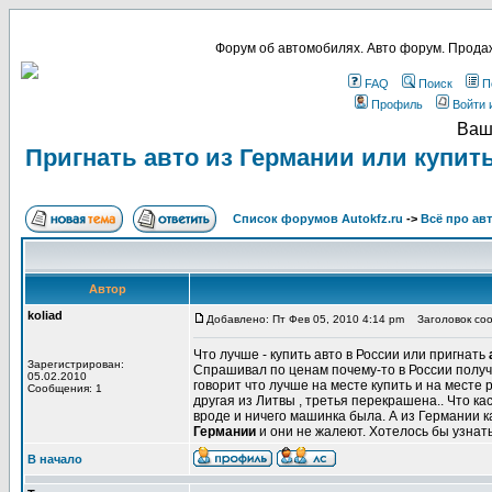
Форум об автомобилях. Авто форум. Продаж
FAQ
Поиск
П
Профиль
Войти 
Ваш
Пригнать авто из Германии или купит
Список форумов Autokfz.ru
->
Всё про ав
Автор
koliad
Добавлено: Пт Фев 05, 2010 4:14 pm
Заголовок сооб
Что лучше - купить авто в России или пригнать
Зарегистрирован:
Спрашивал по ценам почему-то в России получа
05.02.2010
говорит что лучше на месте купить и на месте 
Сообщения: 1
другая из Литвы , третья перекрашена.. Что кас
вроде и ничего машинка была. А из Германии к
Германии
и они не жалеют. Хотелось бы узнать
В начало