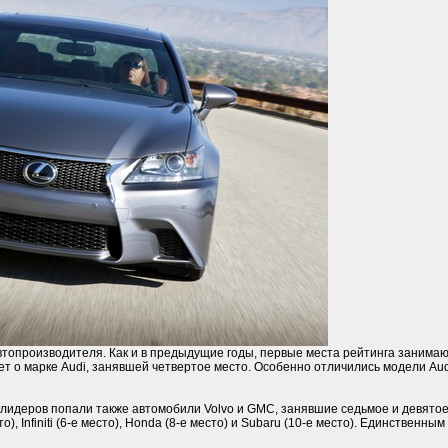
топроизводителя. Как и в предыдущие годы, первые места рейтинга занимают
 о марке Audi, занявшей четвертое место. Особенно отличились модели Audi
у лидеров попали также автомобили Volvo и GMC, занявшие седьмое и девято
, Infiniti (6-е место), Honda (8-е место) и Subaru (10-е место). Единственн