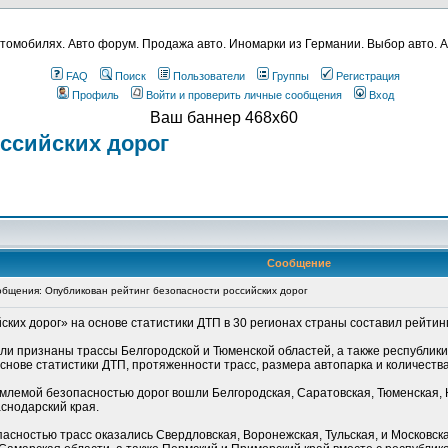
томобилях. Авто форум. Продажа авто. Иномарки из Германии. Выбор авто. А
FAQ
Поиск
Пользователи
Группы
Регистрация
Профиль
Войти и проверить личные сообщения
Вход
Ваш баннер 468x60
ссийских дорог
Сообщение
бщения: Опубликован рейтинг безопасности российских дорог
ких дорог» на основе статистики ДТП в 30 регионах страны составил рейтинг
и признаны трассы Белгородской и Тюменской областей, а также республик
снове статистики ДТП, протяженности трасс, размера автопарка и количеств
иемлемой безопасностью дорог вошли Белгородская, Саратовская, Тюменская, 
аснодарский края.
сностью трасс оказались Свердловская, Воронежская, Тульская, и Московская