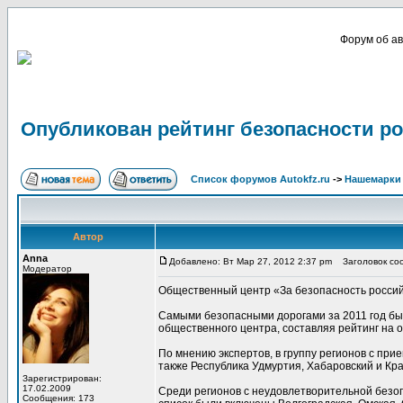
Форум об ав
Опубликован рейтинг безопасности ро
Список форумов Autokfz.ru
->
Нашемарки
Автор
Anna
Добавлено: Вт Мар 27, 2012 2:37 pm
Заголовок соо
Модератор
Общественный центр «За безопасность российс
Самыми безопасными дорогами за 2011 год был
общественного центра, составляя рейтинг на о
По мнению экспертов, в группу регионов с пр
также Республика Удмуртия, Хабаровский и Кр
Зарегистрирован:
17.02.2009
Среди регионов с неудовлетворительной безопа
Сообщения: 173