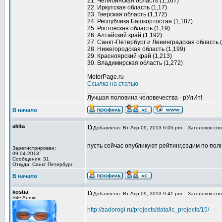
21. Челябинская область (1,167)
22. Иркутская область (1,17)
23. Тверская область (1,172)
24. Республика Башкортостан (1,187)
25. Ростовская область (1,19)
26. Алтайский край (1,192)
27. Санкт-Петербург и Ленинградская область (
28. Нижегородская область (1,199)
29. Красноярский край (1,213)
30. Владимирская область (1,272)
MotorPage.ru
Ссылка на статью
_________________
Лучшая половина человечества - рУлИт!
В начало
akita
Добавлено: Вт Апр 09, 2013 6:05 pm
Заголовок соо
пусть сейчас опубликуют рейтинг,ездим по по
Зарегистрирован:
09.04.2013
Сообщения: 31
Откуда: Санкт Петербург
В начало
kostia
Добавлено: Вт Апр 09, 2013 9:41 pm
Заголовок соо
Site Admin
http://zadorogi.ru/projects/data/ic_projects/15/