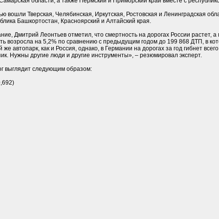
Самарская области, а также Пермский и Приморский край вместе с республик
ью вошли Тверская, Челябинская, Иркутская, Ростовская и Ленинградская обл
блика Башкортостан, Красноярский и Алтайский края.
ние, Дмитрий Леонтьев отметил, что смертность на дорогах России растет, 
ость возросла на 5,2% по сравнению с предыдущим годом до 199 868 ДТП, в к
е автопарк, как и Россия, однако, в Германии на дорогах за год гибнет всего
ик. Нужны другие люди и другие инструменты», – резюмировал эксперт.
ог выглядит следующим образом:
,692)