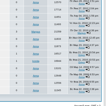
Пт Июл 20, 2012 2:51 pm
0
Anna
12570
Anna
Пт Янв 27, 2012 2:04 pm
0
Anna
17714
Anna
Пн Апр 04, 2011 1:59 pm
0
Anna
11651
Anna
Чт Ноя 11, 2010 12:23 pm
0
Anna
11493
Anna
Пт Окт 22, 2010 4:36 pm
3
Margus
21359
Margus
Вт Июл 06, 2010 12:45 pm
0
Anna
11833
Anna
Вт Мар 23, 2010 4:37 pm
0
Anna
11873
Anna
Вс Фев 21, 2010 10:54 pm
1
Anna
16517
Grigor
Вс Фев 21, 2010 10:53 pm
1
kostia
16944
Grigor
Сб Мар 14, 2009 9:57 pm
0
Anna
13101
Anna
Пн Мар 09, 2009 6:53 pm
0
Anna
12648
Anna
Чт Фев 26, 2009 8:55 pm
0
Anna
12556
Anna
Вс Фев 22, 2009 2:38 pm
0
Anna
11345
Anna
Часовой пояс: GMT + 3