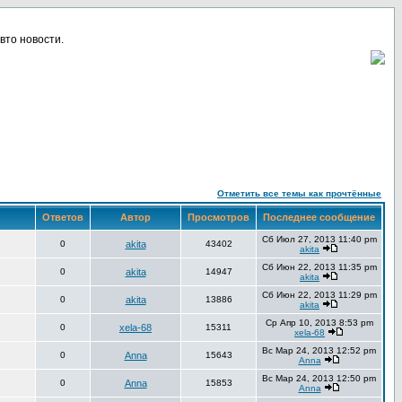
вто новости.
Отметить все темы как прочтённые
Ответов
Автор
Просмотров
Последнее сообщение
Сб Июл 27, 2013 11:40 pm
0
akita
43402
akita
Сб Июн 22, 2013 11:35 pm
0
akita
14947
akita
Сб Июн 22, 2013 11:29 pm
0
akita
13886
akita
Ср Апр 10, 2013 8:53 pm
0
xela-68
15311
xela-68
Вс Мар 24, 2013 12:52 pm
0
Anna
15643
Anna
Вс Мар 24, 2013 12:50 pm
0
Anna
15853
Anna