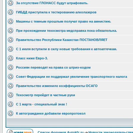
За отсутствие ГЛОНАСС будут штрафовать.
ГИБДД приступила к тестированию алколазеров
Машины с темным прошлым получат право на амнистию.
При прохождении техосмотра медсправка пока обязательна.
Правительство Республики Казахстан ПОСТАНОВЛЯЕТ
С 1 июля вступили в силу новые требования к автоаптечкам.
Класс ниже Евро-3.
Россиян переводят на права со штрих-кодом
Совет Федерации не поддержал увеличение транспортного налога
Правительство изменило коэффициенты ОСАГО
Техосмотр перейдет в частные руки
С 1 марта - специальный знак !
К автогражданке добавили европротокол
Список форумов Autokfz.ru
->
Новости законодательства