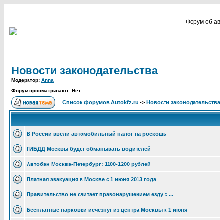
Форум об ав
Новости законодательства
Модератор:
Anna
Форум просматривают: Нет
Список форумов Autokfz.ru
->
Новости законодательства
В России ввели автомобильный налог на роскошь
ГИБДД Москвы будет обманывать водителей
Автобан Москва-Петербург: 1100-1200 рублей
Платная эвакуация в Москве с 1 июня 2013 года
Правительство не считает правонарушением езду с ...
Бесплатные парковки исчезнут из центра Москвы к 1 июня