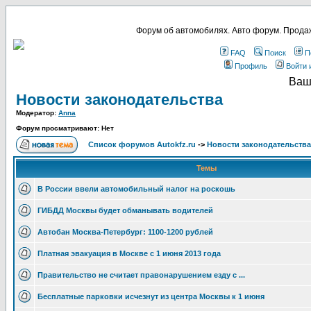
Форум об автомобилях. Авто форум. Продаж
FAQ
Поиск
П
Профиль
Войти 
Ваш
Новости законодательства
Модератор:
Anna
Форум просматривают: Нет
Список форумов Autokfz.ru
->
Новости законодательства
Темы
В России ввели автомобильный налог на роскошь
ГИБДД Москвы будет обманывать водителей
Автобан Москва-Петербург: 1100-1200 рублей
Платная эвакуация в Москве с 1 июня 2013 года
Правительство не считает правонарушением езду с ...
Бесплатные парковки исчезнут из центра Москвы к 1 июня