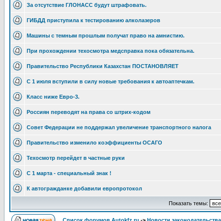
За отсутствие ГЛОНАСС будут штрафовать.
ГИБДД приступила к тестированию алколазеров
Машины с темным прошлым получат право на амнистию.
При прохождении техосмотра медсправка пока обязательна.
Правительство Республики Казахстан ПОСТАНОВЛЯЕТ
С 1 июля вступили в силу новые требования к автоаптечкам.
Класс ниже Евро-3.
Россиян переводят на права со штрих-кодом
Совет Федерации не поддержал увеличение транспортного налога
Правительство изменило коэффициенты ОСАГО
Техосмотр перейдет в частные руки
С 1 марта - специальный знак !
К автогражданке добавили европротокол
Показать темы:
Список форумов Autokfz.ru
->
Новости законодательства