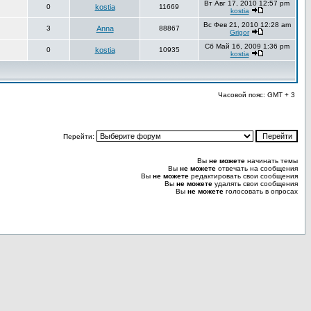
Вт Авг 17, 2010 12:57 pm
0
kostia
11669
kostia
Вс Фев 21, 2010 12:28 am
3
Anna
88867
Grigor
Сб Май 16, 2009 1:36 pm
0
kostia
10935
kostia
Часовой пояс: GMT + 3
Перейти:
Вы
не можете
начинать темы
Вы
не можете
отвечать на сообщения
Вы
не можете
редактировать свои сообщения
Вы
не можете
удалять свои сообщения
Вы
не можете
голосовать в опросах