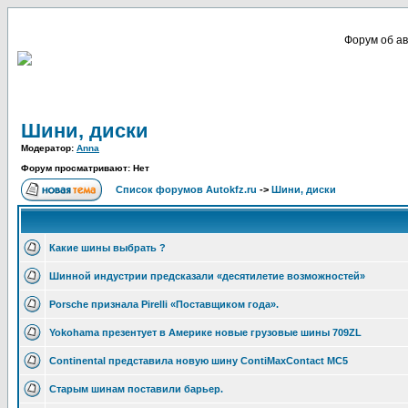
Форум об ав
Шини, диски
Модератор:
Anna
Форум просматривают: Нет
Список форумов Autokfz.ru
->
Шини, диски
Какие шины выбрать ?
Шинной индустрии предсказали «десятилетие возможностей»
Porsche признала Pirelli «Поставщиком года».
Yokohama презентует в Америке новые грузовые шины 709ZL
Continental представила новую шину ContiMaxContact MC5
Старым шинам поставили барьер.