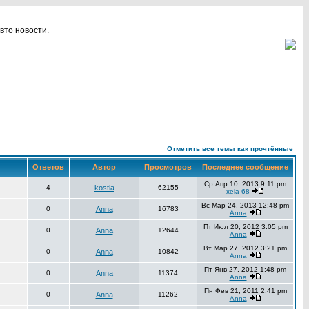
вто новости.
Отметить все темы как прочтённые
Ответов
Автор
Просмотров
Последнее сообщение
Ср Апр 10, 2013 9:11 pm
4
kostia
62155
xela-68
Вс Мар 24, 2013 12:48 pm
0
Anna
16783
Anna
Пт Июл 20, 2012 3:05 pm
0
Anna
12644
Anna
Вт Мар 27, 2012 3:21 pm
0
Anna
10842
Anna
Пт Янв 27, 2012 1:48 pm
0
Anna
11374
Anna
Пн Фев 21, 2011 2:41 pm
0
Anna
11262
Anna