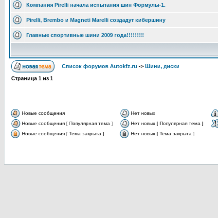
Компания Pirelli начала испытания шин Формулы-1.
Pirelli, Brembo и Magneti Marelli создадут кибершину
Главные спортивные шини 2009 года!!!!!!!!!
Список форумов Autokfz.ru
->
Шини, диски
Страница
1
из
1
Новые сообщения
Нет новых
Новые сообщения [ Популярная тема ]
Нет новых [ Популярная тема ]
Новые сообщения [ Тема закрыта ]
Нет новых [ Тема закрыта ]