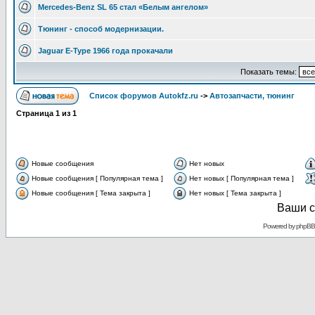
Mercedes-Benz SL 65 стал «Белым ангелом»
Тюнинг - способ модернизации.
Jaguar E-Type 1966 года прокачали
Показать темы:
Список форумов Autokfz.ru
->
Автозапчасти, тюнинг
Страница
1
из
1
Новые сообщения
Нет новых
Новые сообщения [ Популярная тема ]
Нет новых [ Популярная тема ]
Новые сообщения [ Тема закрыта ]
Нет новых [ Тема закрыта ]
Ваши с
Powered by
phpBB