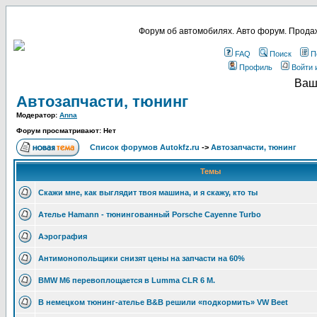
Форум об автомобилях. Авто форум. Продаж
FAQ
Поиск
П
Профиль
Войти 
Ваш
Автозапчасти, тюнинг
Модератор:
Anna
Форум просматривают: Нет
Список форумов Autokfz.ru
->
Автозапчасти, тюнинг
Темы
Скажи мне, как выглядит твоя машина, и я скажу, кто ты
Ателье Hamann - тюнингованный Porsche Cayenne Turbo
Аэрография
Антимонопольщики снизят цены на запчасти на 60%
BMW M6 перевоплощается в Lumma CLR 6 M.
В немецком тюнинг-ателье B&B решили «подкормить» VW Beet