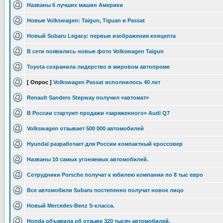
Названы 6 лучших машин Америки
Новые Volkswagen: Taigun, Tiguan и Passat
Новый Subaru Legacy: первые изображения концепта
В сети появились новые фото Volkswagen Taigun
Toyota сохранила лидерство в мировом автопроме
[ Опрос ]
Volkswagen Passat исполнилось 40 лет
Renault Sandero Stepway получил «автомат»
В России стартуют продажи «заряженного» Audi Q7
Volkswagen отзывает 500 000 автомобилей
Hyundai разработает для России компактный кроссовер
Названы 10 самых угоняемых автомобилей.
Сотрудники Porsche получат к юбилею компании по 8 тыс евро
Все автомобили Subaru постепенно получат новое лицо
Новый Mercedes-Benz S-класса.
Honda объявила об отзыве 320 тысяч автомобилей.