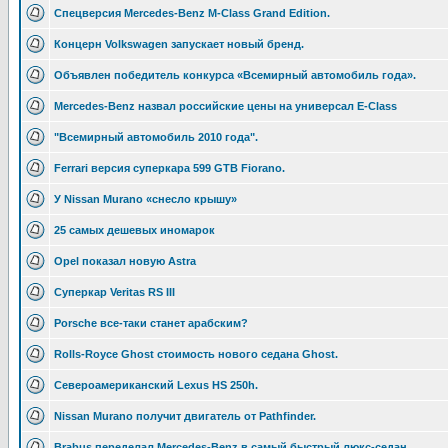
Спецверсия Mercedes-Benz М-Class Grand Edition.
Концерн Volkswagen запускает новый бренд.
Объявлен победитель конкурса «Всемирный автомобиль года».
Mercedes-Benz назвал российские цены на универсал E-Class
"Всемирный автомобиль 2010 года".
Ferrari версия суперкара 599 GTB Fiorano.
У Nissan Murano «снесло крышу»
25 самых дешевых иномарок
Opel показал новую Astra
Суперкар Veritas RS III
Porsche все-таки станет арабским?
Rolls-Royce Ghost стоимость нового седана Ghost.
Североамериканский Lexus HS 250h.
Nissan Murano получит двигатель от Pathfinder.
Brabus переделал Mercedes-Benz в самый быстрый люкс-седан.