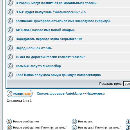
В России могут появиться «ё-мобильные» трассы.
"ГАЗ" будет выпускать "Фольксвагены" и &
Компания Прохорова объявила имя «народного гибрида».
АВТОВАЗ назвал имя новой «Лады».
Победитель первого этапа открытого ЧР.
Парад новинок от KIA.
15 лет по дорогам России колесят "Газели"
«КамАЗ» запустил конвейер
Lada Kalina получила самую дешевую комплектацию
Показать темы:
Список форумов Autokfz.ru
->
Нашемарки
Страница
1
из
1
Новые сообщения
Нет новых
Новые сообщения [ Популярная тема ]
Нет новых [ Популярная тема ]