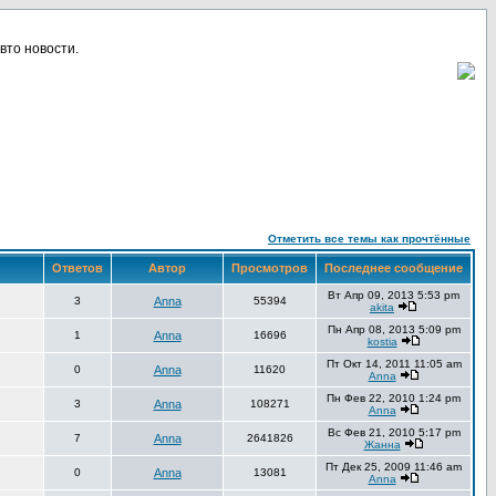
вто новости.
Отметить все темы как прочтённые
Ответов
Автор
Просмотров
Последнее сообщение
Вт Апр 09, 2013 5:53 pm
3
Anna
55394
akita
Пн Апр 08, 2013 5:09 pm
1
Anna
16696
kostia
Пт Окт 14, 2011 11:05 am
0
Anna
11620
Anna
Пн Фев 22, 2010 1:24 pm
3
Anna
108271
Anna
Вс Фев 21, 2010 5:17 pm
7
Anna
2641826
Жанна
Пт Дек 25, 2009 11:46 am
0
Anna
13081
Anna