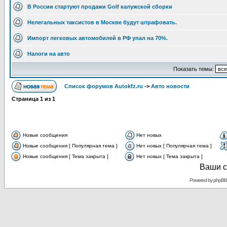
В России стартуют продажи Golf калужской сборки
Нелегальных таксистов в Москве будут штрафовать.
Импорт легковых автомобилей в РФ упал на 70%.
Налоги на авто
Показать темы:
Список форумов Autokfz.ru
->
Авто новости
Страница
1
из
1
Новые сообщения
Нет новых
Новые сообщения [ Популярная тема ]
Нет новых [ Популярная тема ]
Новые сообщения [ Тема закрыта ]
Нет новых [ Тема закрыта ]
Ваши с
Powered by
phpBB