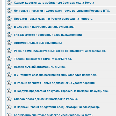
Самым дорогим автомобильным брендом стала Toyota
Легковые иномарки подорожают после вступления России в ВТО.
Продажи новых машин в России выросли на четверть.
В Словении научились делать суперкары
ГИБДД сможет проверять права на расстоянии
Автомобильные выборы страны
Россия отменила абсурдный закон об опасности автозаправок.
Талоны техосмотра отменят с 2013 года.
Назван лучший автомобиль в мире.
В интернете создана всемирная энциклопедия парковок.
В России появятся новые водительские удостоверения.
В Госдуме предлагают покупать «красивые номера» на аукционе.
Способ ввоза дешевых иномарок в Россию.
В Париже Renault представит среднемоторный электрокар.
Количество спецтрасс в Москве увеличилось на треть.