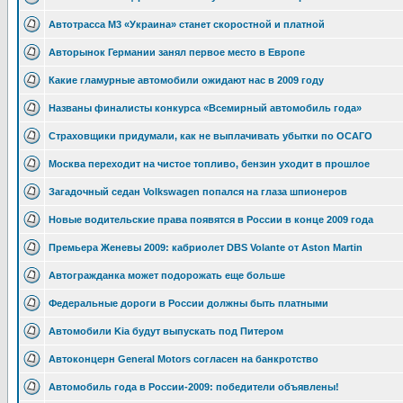
Автотрасса М3 «Украина» станет скоростной и платной
Авторынок Германии занял первое место в Европе
Какие гламурные автомобили ожидают нас в 2009 году
Названы финалисты конкурса «Всемирный автомобиль года»
Страховщики придумали, как не выплачивать убытки по ОСАГО
Москва переходит на чистое топливо, бензин уходит в прошлое
Загадочный седан Volkswagen попался на глаза шпионеров
Новые водительские права появятся в России в конце 2009 года
Премьера Женевы 2009: кабриолет DBS Volante от Aston Martin
Автогражданка может подорожать еще больше
Федеральные дороги в России должны быть платными
Автомобили Kia будут выпускать под Питером
Автоконцерн General Motors согласен на банкротство
Автомобиль года в России-2009: победители объявлены!