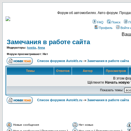
Форум об автомобилях. Авто форум. Продаж
FAQ
Поиск
П
Профиль
Войти 
Ваш
Замечания в работе сайта
Модераторы:
kostia
,
Anna
Форум просматривают: Нет
Список форумов Autokfz.ru
->
Замечания в работе сайта
Темы
Ответов
Автор
Просмотров
В этом фо
Щёлкните
Начать новую 
Показать темы:
Список форумов Autokfz.ru
->
Замечания в работе сайта
Новые сообщения
Нет новых
Новые сообщения [ Популярная тема ]
Нет новых [ Популярная тема ]