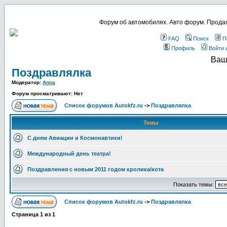
Форум об автомобилях. Авто форум. Продаж
FAQ
Поиск
П
Профиль
Войти 
Ваш
Поздравлялка
Модератор:
Anna
Форум просматривают: Нет
Список форумов Autokfz.ru
->
Поздравлялка
Темы
С днем Авиации и Космонавтики!
Международный день театра!
Поздравления с новым 2011 годом кролика/кота
Показать темы:
Список форумов Autokfz.ru
->
Поздравлялка
Страница
1
из
1