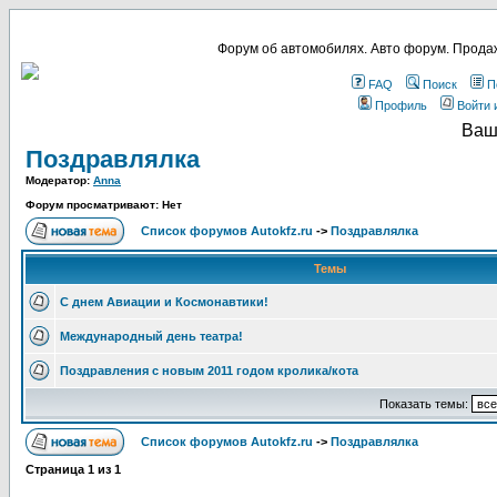
Форум об автомобилях. Авто форум. Продаж
FAQ
Поиск
П
Профиль
Войти 
Ваш
Поздравлялка
Модератор:
Anna
Форум просматривают: Нет
Список форумов Autokfz.ru
->
Поздравлялка
Темы
С днем Авиации и Космонавтики!
Международный день театра!
Поздравления с новым 2011 годом кролика/кота
Показать темы:
Список форумов Autokfz.ru
->
Поздравлялка
Страница
1
из
1