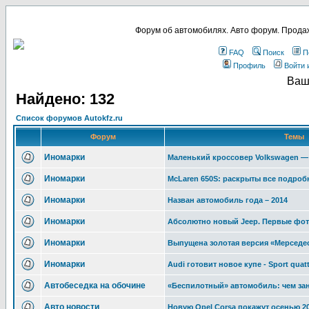
Форум об автомобилях. Авто форум. Продаж
FAQ
Поиск
П
Профиль
Войти 
Ваш
Найдено: 132
Список форумов Autokfz.ru
Форум
Темы
Иномарки
Маленький кроссовер Volkswagen —
Иномарки
McLaren 650S: раскрыты все подроб
Иномарки
Назван автомобиль года – 2014
Иномарки
Абсолютно новый Jeep. Первые фо
Иномарки
Выпущена золотая версия «Мерседес
Иномарки
Audi готовит новое купе - Sport quat
Автобеседка на обочине
«Беспилотный» автомобиль: чем зан
Авто новости
Новую Opel Corsa покажут осенью 20