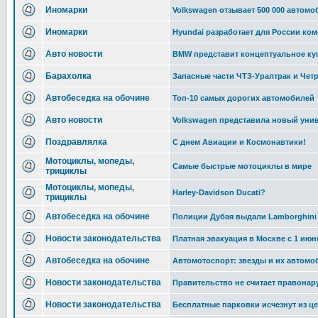
Иномарки
Volkswagen отзывает 500 000 автомо
Иномарки
Hyundai разработает для России ко
Авто новости
ВMW представит концептуальное купе
Барахолка
Запасные части ЧТЗ-Уралтрак и Чет
Автобеседка на обочине
Топ-10 самых дорогих автомобилей
Авто новости
Volkswagen представила новый унив
Поздравлялка
С днем Авиации и Космонавтики!
Мотоциклы, мопеды,
Самые быстрые мотоциклы в мире
трициклы
Мотоциклы, мопеды,
Harley-Davidson Ducati?
трициклы
Автобеседка на обочине
Полиции Дубая выдали Lamborghini
Новости законодательства
Платная эвакуация в Москве с 1 июн
Автобеседка на обочине
Автомотоспорт: звезды и их автомо
Новости законодательства
Правительство не считает правонару
Новости законодательства
Бесплатные парковки исчезнут из ц