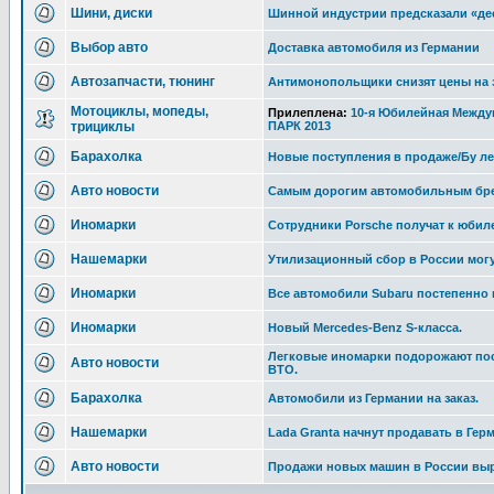
Шини, диски
Шинной индустрии предсказали «де
Выбор авто
Доставка автомобиля из Германии
Автозапчасти, тюнинг
Антимонопольщики снизят цены на 
Мотоциклы, мопеды,
Прилеплена:
10-я Юбилейная Между
трициклы
ПАРК 2013
Барахолка
Новые поступления в продаже/Бу л
Авто новости
Самым дорогим автомобильным бре
Иномарки
Сотрудники Porsche получат к юбил
Нашемарки
Утилизационный сбор в России могу
Иномарки
Все автомобили Subaru постепенно 
Иномарки
Новый Mercedes-Benz S-класса.
Легковые иномарки подорожают пос
Авто новости
ВТО.
Барахолка
Автомобили из Германии на заказ.
Нашемарки
Lada Granta начнут продавать в Гер
Авто новости
Продажи новых машин в России выр