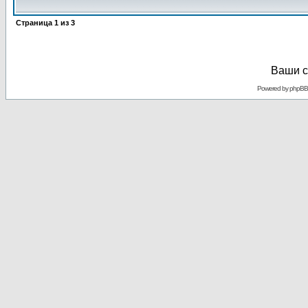
Страница
1
из
3
Ваши с
Powered by
phpBB