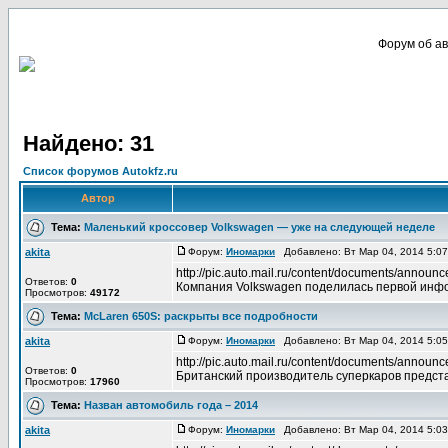
Форум об ав
Найдено: 31
Список форумов Autokfz.ru
Автор
Тема:
Маленький кроссовер Volkswagen — уже на следующей неделе
akita
Форум:
Иномарки
Добавлено: Вт Мар 04, 2014 5:0
http://pic.auto.mail.ru/content/documents/ann
Ответов:
0
Компания Volkswagen поделилась первой инфор
Просмотров:
49172
Тема:
McLaren 650S: раскрыты все подробности
akita
Форум:
Иномарки
Добавлено: Вт Мар 04, 2014 5:0
http://pic.auto.mail.ru/content/documents/anno
Ответов:
0
Британский производитель суперкаров предста
Просмотров:
17960
Тема:
Назван автомобиль года – 2014
akita
Форум:
Иномарки
Добавлено: Вт Мар 04, 2014 5:0