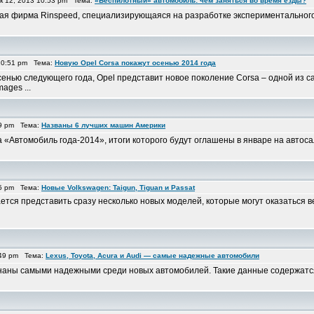
 12, 2013 10:53 pm Тема:
«Беспилотный» автомобиль: чем заняться во время езды?
я фирма Rinspeed, специализирующаяся на разработке экспериментального 
10:51 pm Тема:
Новую Opel Corsa покажут осенью 2014 года
сенью следующего года, Opel представит новое поколение Corsa – одной из 
mages ...
49 pm Тема:
Названы 6 лучших машин Америки
 «Автомобиль года-2014», итоги которого будут оглашены в январе на автос
45 pm Тема:
Новые Volkswagen: Taigun, Tiguan и Passat
тся представить сразу несколько новых моделей, которые могут оказаться в
:49 pm Тема:
Lexus, Toyota, Acura и Audi — самые надежные автомобили
знаны самыми надежными среди новых автомобилей. Такие данные содержатся