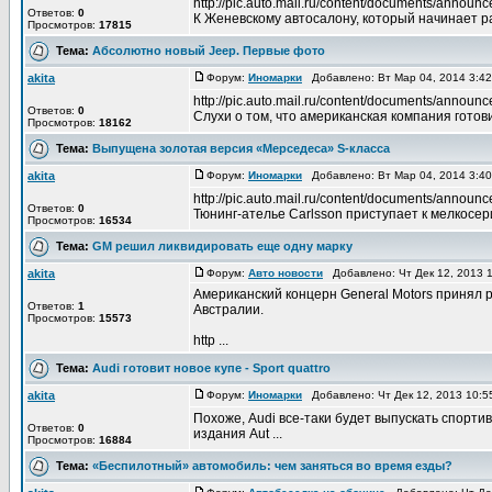
http://pic.auto.mail.ru/content/documents/annou
Ответов:
0
К Женевскому автосалону, который начинает ра
Просмотров:
17815
Тема:
Абсолютно новый Jeep. Первые фото
akita
Форум:
Иномарки
Добавлено: Вт Мар 04, 2014 3:4
http://pic.auto.mail.ru/content/documents/anno
Ответов:
0
Слухи о том, что американская компания готови
Просмотров:
18162
Тема:
Выпущена золотая версия «Мерседеса» S-класса
akita
Форум:
Иномарки
Добавлено: Вт Мар 04, 2014 3:4
http://pic.auto.mail.ru/content/documents/ann
Ответов:
0
Тюнинг-ателье Carlsson приступает к мелкосер
Просмотров:
16534
Тема:
GM решил ликвидировать еще одну марку
akita
Форум:
Авто новости
Добавлено: Чт Дек 12, 2013 
Американский концерн General Motors принял 
Ответов:
1
Австралии.
Просмотров:
15573
http ...
Тема:
Audi готовит новое купе - Sport quattro
akita
Форум:
Иномарки
Добавлено: Чт Дек 12, 2013 10:
Похоже, Audi все-таки будет выпускать спорти
Ответов:
0
издания Aut ...
Просмотров:
16884
Тема:
«Беспилотный» автомобиль: чем заняться во время езды?