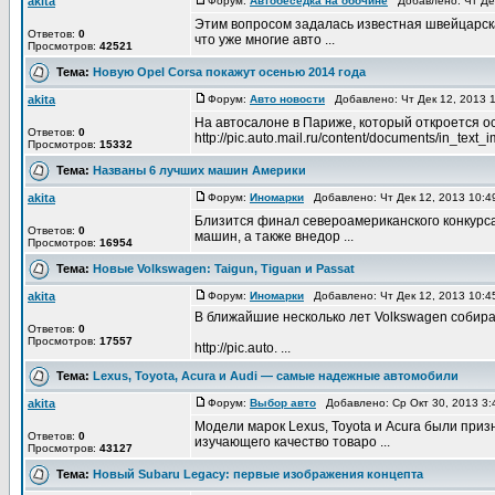
akita
Форум:
Автобеседка на обочине
Добавлено: Чт Дек
Этим вопросом задалась известная швейцарска
Ответов:
0
что уже многие авто ...
Просмотров:
42521
Тема:
Новую Opel Corsa покажут осенью 2014 года
akita
Форум:
Авто новости
Добавлено: Чт Дек 12, 2013 
На автосалоне в Париже, который откроется о
Ответов:
0
http://pic.auto.mail.ru/content/documents/in_text_i
Просмотров:
15332
Тема:
Названы 6 лучших машин Америки
akita
Форум:
Иномарки
Добавлено: Чт Дек 12, 2013 10:
Близится финал североамериканского конкурса
Ответов:
0
машин, а также внедор ...
Просмотров:
16954
Тема:
Новые Volkswagen: Taigun, Tiguan и Passat
akita
Форум:
Иномарки
Добавлено: Чт Дек 12, 2013 10:
В ближайшие несколько лет Volkswagen собирае
Ответов:
0
Просмотров:
17557
http://pic.auto. ...
Тема:
Lexus, Toyota, Acura и Audi — самые надежные автомобили
akita
Форум:
Выбор авто
Добавлено: Ср Окт 30, 2013 3
Модели марок Lexus, Toyota и Acura были при
Ответов:
0
изучающего качество товаро ...
Просмотров:
43127
Тема:
Новый Subaru Legacy: первые изображения концепта