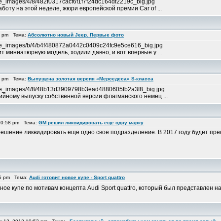
nce_images/4/8/482f0317cacf6f1f7f24dc164df2219c_big.jpg
боту на этой неделе, жюри европейской премии Car of ...
2 pm Тема:
Абсолютно новый Jeep. Первые фото
unce_images/b/4/b4f480872a0442c0409c24fc9e5ce616_big.jpg
т миниатюрную модель, ходили давно, и вот впервые у ...
0 pm Тема:
Выпущена золотая версия «Мерседеса» S-класса
ounce_images/4/8/48b13d3909798b3ead4880605fb2a3f8_big.jpg
ийному выпуску собственной версии флагманского немец ...
10:58 pm Тема:
GM решил ликвидировать еще одну марку
решение ликвидировать еще одно свое подразделение. В 2017 году будет пр
55 pm Тема:
Audi готовит новое купе - Sport quattro
вное купе по мотивам концепта Audi Sport quattro, который был представлен 