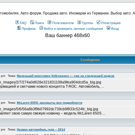
томобилях. Авто форум. Продажа авто. Иномарки из Германии. Выбор авто. А
FAQ
Поиск
Пользователи
Группы
Регистрация
Профиль
Войти и проверить личные сообщения
Вход
Ваш баннер 468x60
Сообщение
7 pm Тема:
Маленький кроссовер Volkswagen — уже на следующей неделе
ounce_images/2/7/274a0d628e321831108a9fea904dcd5a_big.jpg
мацией и скетчами нового концепта T-ROC. Автомобиль, ...
5 pm Тема:
McLaren 650S: раскрыты все подробности
unce_images/5/6/56a8b3f9b07992dc739cb9f933c524fc_big.jpg
вляет свою самую свежую новинку – модель McLaren 650S ...
3 pm Тема:
Назван автомобиль года – 2014