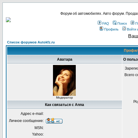
Форум об автомобилях. Авто форум. Продаж
FAQ
Поиск
П
Профиль
Войти 
Ваш
Список форумов Autokfz.ru
Профил
Аватара
О польз
Зареги
Всего 
Модератор
Ро
Как связаться с Anna
Адрес e-mail:
Личное сообщение:
MSN:
Yahoo: