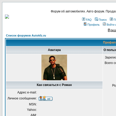
Форум об автомобилях. Авто форум. Продаж
FAQ
Поиск
П
Профиль
Войти 
Ваш
Список форумов Autokfz.ru
Профиль
Аватара
О польз
Зареги
Всего 
Как связаться с Роман
Ро
Адрес e-mail:
Личное сообщение:
MSN:
Yahoo:
AIM: