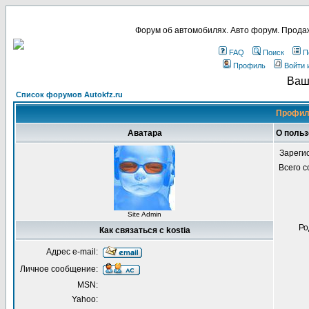
Форум об автомобилях. Авто форум. Продаж
FAQ
Поиск
П
Профиль
Войти 
Ваш
Список форумов Autokfz.ru
Профиль
Аватара
О польз
Зареги
Всего 
Site Admin
Ро
Как связаться с kostia
Адрес e-mail:
Личное сообщение:
MSN:
Yahoo: