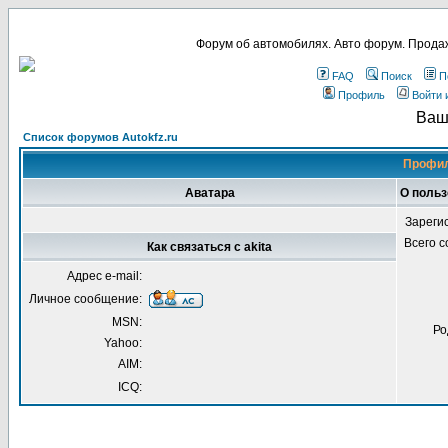
Форум об автомобилях. Авто форум. Продаж
FAQ
Поиск
П
Профиль
Войти 
Ваш
Список форумов Autokfz.ru
Профил
Аватара
О польз
Зареги
Всего 
Как связаться с akita
Адрес e-mail:
Личное сообщение:
MSN:
Ро
Yahoo:
AIM:
ICQ: