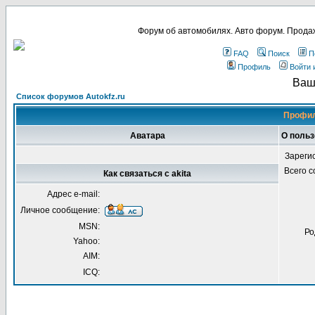
Форум об автомобилях. Авто форум. Продаж
FAQ
Поиск
П
Профиль
Войти 
Ваш
Список форумов Autokfz.ru
Профил
Аватара
О польз
Зареги
Всего 
Как связаться с akita
Адрес e-mail:
Личное сообщение:
MSN:
Ро
Yahoo:
AIM:
ICQ: