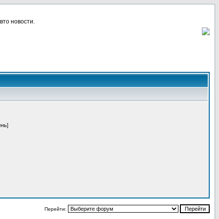
вто новости.
ень]
Перейти: