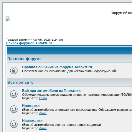
Форум об ав
Текущее время Чт Авг 06, 2026 1:24 am
Список форумов Autokfz.ru
Правила форума
Правила общения на форуме Autokfz.ru
Обязательное ознакомление, для исключения недоразумений!
Все про авто
Всё про автомобили из Германии.
Обсуждение,цены,рекомендации и просто полезная информация ТОЛЬ
Модератор
kostia
Иномарки
(Все об автомобилях иностранного производства. Обсуждаем разные авто
Модератор
Anna
Нашемарки
(Все об автомобилях отечественного производства)
Модератор
Anna