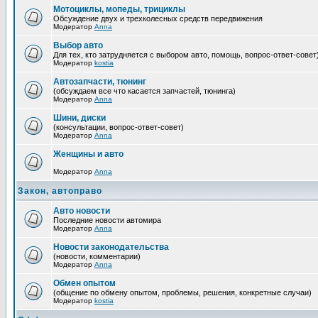
Мотоциклы, мопеды, трициклы
Обсуждение двух и трехколесных средств передвижения
Модератор
Anna
Выбор авто
Для тех, кто затрудняется с выбором авто, помощь, вопрос-ответ-совет
Модератор
kostia
Автозапчасти, тюнинг
(обсуждаем все что касается запчастей, тюнинга)
Модератор
Anna
Шини, диски
(консультации, вопрос-ответ-совет)
Модератор
Anna
Женщины и авто
Модератор
Anna
Закон, автоправо
Авто новости
Последние новости автомира
Модератор
Anna
Новости законодательства
(новости, комментарии)
Модератор
Anna
Обмен опытом
(общение по обмену опытом, проблемы, решения, конкретные случаи)
Модератор
kostia