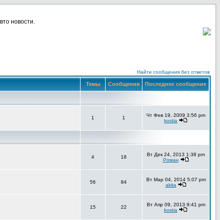
вто новости.
Найти сообщения без ответов
Темы
Сообщения
Последнее сообщение
Чт Фев 19, 2009 3:56 pm
1
1
kostia
Вт Дек 24, 2013 1:38 pm
4
18
Роман
Вт Мар 04, 2014 5:07 pm
56
84
akita
Вт Апр 09, 2013 9:41 pm
15
22
kostia