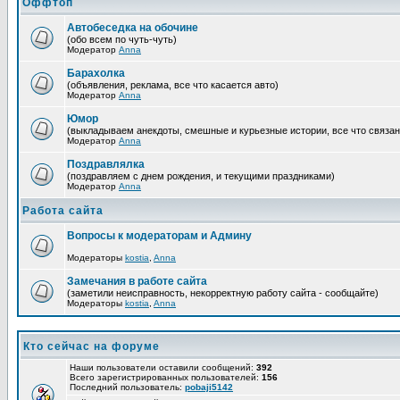
Оффтоп
Автобеседка на обочине
(обо всем по чуть-чуть)
Модератор
Anna
Барахолка
(объявления, реклама, все что касается авто)
Модератор
Anna
Юмор
(выкладываем анекдоты, смешные и курьезные истории, все что связан
Модератор
Anna
Поздравлялка
(поздравляем с днем рождения, и текущими праздниками)
Модератор
Anna
Работа сайта
Вопросы к модераторам и Админу
Модераторы
kostia
,
Anna
Замечания в работе сайта
(заметили неисправность, некорректную работу сайта - сообщайте)
Модераторы
kostia
,
Anna
Кто сейчас на форуме
Наши пользователи оставили сообщений:
392
Всего зарегистрированных пользователей:
156
Последний пользователь:
pobaji5142