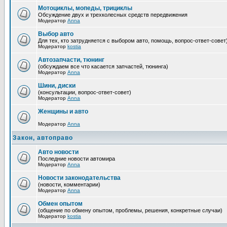
Мотоциклы, мопеды, трициклы
Обсуждение двух и трехколесных средств передвижения
Модератор
Anna
Выбор авто
Для тех, кто затрудняется с выбором авто, помощь, вопрос-ответ-совет
Модератор
kostia
Автозапчасти, тюнинг
(обсуждаем все что касается запчастей, тюнинга)
Модератор
Anna
Шини, диски
(консультации, вопрос-ответ-совет)
Модератор
Anna
Женщины и авто
Модератор
Anna
Закон, автоправо
Авто новости
Последние новости автомира
Модератор
Anna
Новости законодательства
(новости, комментарии)
Модератор
Anna
Обмен опытом
(общение по обмену опытом, проблемы, решения, конкретные случаи)
Модератор
kostia