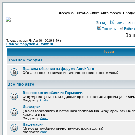
Форум об автомобилях. Авто форум. Продаж
FAQ
Поиск
П
Профиль
Войти 
Ваш
Текущее время Чт Авг 06, 2026 8:49 pm
Список форумов Autokfz.ru
Форум
Правила форума
Правила общения на форуме Autokfz.ru
Обязательное ознакомление, для исключения недоразумений!
Все про авто
Всё про автомобили из Германии.
Обсуждение,цены,рекомендации и просто полезная информация ТОЛЬ
Модератор
kostia
Иномарки
(Все об автомобилях иностранного производства. Обсуждаем разные ав
Каракаты и т.д.)
Модератор
Anna
Нашемарки
(Все об автомобилях отечественного производства)
Модератор
Anna