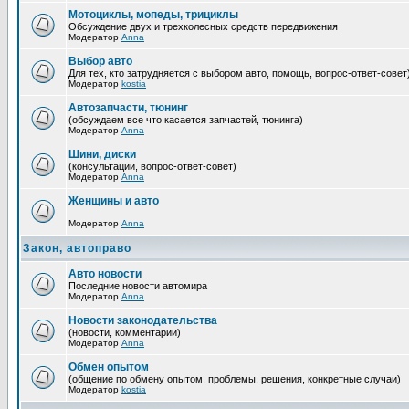
Мотоциклы, мопеды, трициклы
Обсуждение двух и трехколесных средств передвижения
Модератор
Anna
Выбор авто
Для тех, кто затрудняется с выбором авто, помощь, вопрос-ответ-совет
Модератор
kostia
Автозапчасти, тюнинг
(обсуждаем все что касается запчастей, тюнинга)
Модератор
Anna
Шини, диски
(консультации, вопрос-ответ-совет)
Модератор
Anna
Женщины и авто
Модератор
Anna
Закон, автоправо
Авто новости
Последние новости автомира
Модератор
Anna
Новости законодательства
(новости, комментарии)
Модератор
Anna
Обмен опытом
(общение по обмену опытом, проблемы, решения, конкретные случаи)
Модератор
kostia