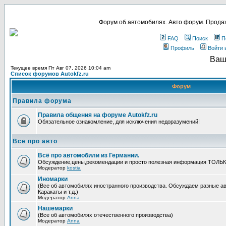
Форум об автомобилях. Авто форум. Продаж
FAQ
Поиск
П
Профиль
Войти 
Ваш
Текущее время Пт Авг 07, 2026 10:04 am
Список форумов Autokfz.ru
Форум
Правила форума
Правила общения на форуме Autokfz.ru
Обязательное ознакомление, для исключения недоразумений!
Все про авто
Всё про автомобили из Германии.
Обсуждение,цены,рекомендации и просто полезная информация ТОЛЬ
Модератор
kostia
Иномарки
(Все об автомобилях иностранного производства. Обсуждаем разные ав
Каракаты и т.д.)
Модератор
Anna
Нашемарки
(Все об автомобилях отечественного производства)
Модератор
Anna