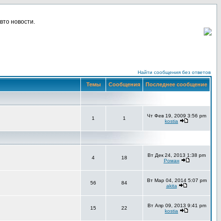
вто новости.
Найти сообщения без ответов
Темы
Сообщения
Последнее сообщение
Чт Фев 19, 2009 3:56 pm
1
1
kostia
Вт Дек 24, 2013 1:38 pm
4
18
Роман
Вт Мар 04, 2014 5:07 pm
56
84
akita
Вт Апр 09, 2013 9:41 pm
15
22
kostia