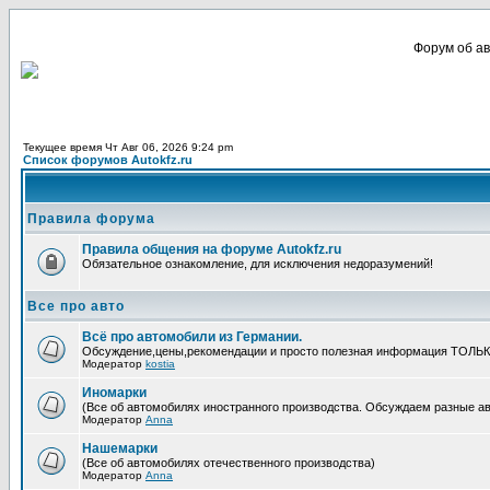
Форум об ав
Текущее время Чт Авг 06, 2026 9:24 pm
Список форумов Autokfz.ru
Правила форума
Правила общения на форуме Autokfz.ru
Обязательное ознакомление, для исключения недоразумений!
Все про авто
Всё про автомобили из Германии.
Обсуждение,цены,рекомендации и просто полезная информация ТОЛЬ
Модератор
kostia
Иномарки
(Все об автомобилях иностранного производства. Обсуждаем разные авто
Модератор
Anna
Нашемарки
(Все об автомобилях отечественного производства)
Модератор
Anna