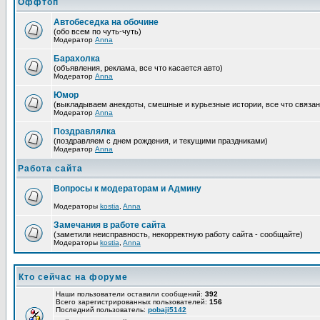
Оффтоп
Автобеседка на обочине
(обо всем по чуть-чуть)
Модератор
Anna
Барахолка
(объявления, реклама, все что касается авто)
Модератор
Anna
Юмор
(выкладываем анекдоты, смешные и курьезные истории, все что связан
Модератор
Anna
Поздравлялка
(поздравляем с днем рождения, и текущими праздниками)
Модератор
Anna
Работа сайта
Вопросы к модераторам и Админу
Модераторы
kostia
,
Anna
Замечания в работе сайта
(заметили неисправность, некорректную работу сайта - сообщайте)
Модераторы
kostia
,
Anna
Кто сейчас на форуме
Наши пользователи оставили сообщений:
392
Всего зарегистрированных пользователей:
156
Последний пользователь:
pobaji5142