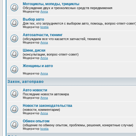
Мотоциклы, мопеды, трициклы
Обсуждение двух и трехколесных средств передвижения
Модератор
Anna
Выбор авто
Для тех, кто затрудняется с выбором авто, помощь, вопрос-ответ-совет
Модератор
kostia
Автозапчасти, тюнинг
(обсуждаем все что касается запчастей, тюнинга)
Модератор
Anna
Шини, диски
(консультации, вопрос-ответ-совет)
Модератор
Anna
Женщины и авто
Модератор
Anna
Закон, автоправо
Авто новости
Последние новости автомира
Модератор
Anna
Новости законодательства
(новости, комментарии)
Модератор
Anna
Обмен опытом
(общение по обмену опытом, проблемы, решения, конкретные случаи)
Модератор
kostia