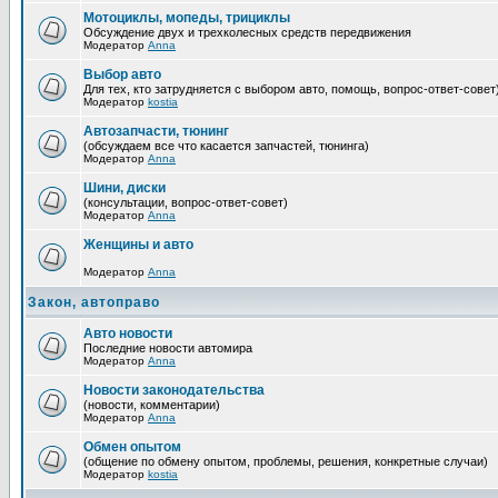
Мотоциклы, мопеды, трициклы
Обсуждение двух и трехколесных средств передвижения
Модератор
Anna
Выбор авто
Для тех, кто затрудняется с выбором авто, помощь, вопрос-ответ-совет
Модератор
kostia
Автозапчасти, тюнинг
(обсуждаем все что касается запчастей, тюнинга)
Модератор
Anna
Шини, диски
(консультации, вопрос-ответ-совет)
Модератор
Anna
Женщины и авто
Модератор
Anna
Закон, автоправо
Авто новости
Последние новости автомира
Модератор
Anna
Новости законодательства
(новости, комментарии)
Модератор
Anna
Обмен опытом
(общение по обмену опытом, проблемы, решения, конкретные случаи)
Модератор
kostia