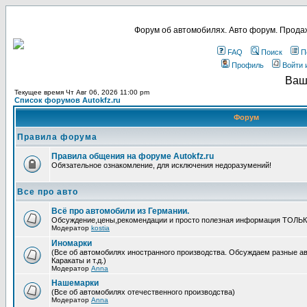
Форум об автомобилях. Авто форум. Продаж
FAQ
Поиск
П
Профиль
Войти 
Ваш
Текущее время Чт Авг 06, 2026 11:00 pm
Список форумов Autokfz.ru
Форум
Правила форума
Правила общения на форуме Autokfz.ru
Обязательное ознакомление, для исключения недоразумений!
Все про авто
Всё про автомобили из Германии.
Обсуждение,цены,рекомендации и просто полезная информация ТОЛЬ
Модератор
kostia
Иномарки
(Все об автомобилях иностранного производства. Обсуждаем разные ав
Каракаты и т.д.)
Модератор
Anna
Нашемарки
(Все об автомобилях отечественного производства)
Модератор
Anna