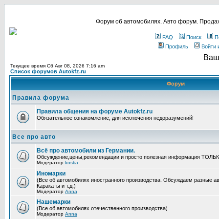
Форум об автомобилях. Авто форум. Продаж
FAQ
Поиск
П
Профиль
Войти 
Ваш
Текущее время Сб Авг 08, 2026 7:16 am
Список форумов Autokfz.ru
Форум
Правила форума
Правила общения на форуме Autokfz.ru
Обязательное ознакомление, для исключения недоразумений!
Все про авто
Всё про автомобили из Германии.
Обсуждение,цены,рекомендации и просто полезная информация ТОЛЬ
Модератор
kostia
Иномарки
(Все об автомобилях иностранного производства. Обсуждаем разные ав
Каракаты и т.д.)
Модератор
Anna
Нашемарки
(Все об автомобилях отечественного производства)
Модератор
Anna