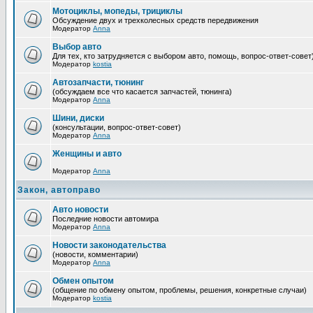
Мотоциклы, мопеды, трициклы
Обсуждение двух и трехколесных средств передвижения
Модератор
Anna
Выбор авто
Для тех, кто затрудняется с выбором авто, помощь, вопрос-ответ-совет
Модератор
kostia
Автозапчасти, тюнинг
(обсуждаем все что касается запчастей, тюнинга)
Модератор
Anna
Шини, диски
(консультации, вопрос-ответ-совет)
Модератор
Anna
Женщины и авто
Модератор
Anna
Закон, автоправо
Авто новости
Последние новости автомира
Модератор
Anna
Новости законодательства
(новости, комментарии)
Модератор
Anna
Обмен опытом
(общение по обмену опытом, проблемы, решения, конкретные случаи)
Модератор
kostia