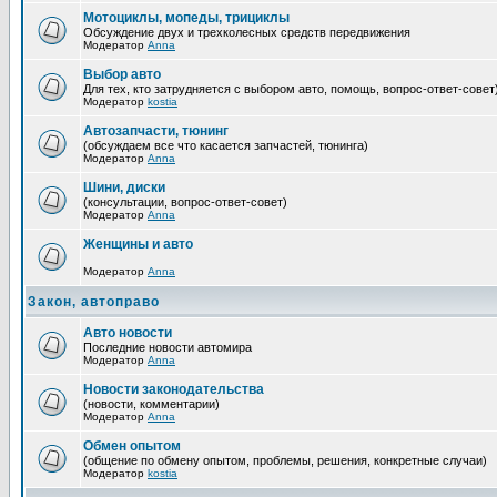
Мотоциклы, мопеды, трициклы
Обсуждение двух и трехколесных средств передвижения
Модератор
Anna
Выбор авто
Для тех, кто затрудняется с выбором авто, помощь, вопрос-ответ-совет
Модератор
kostia
Автозапчасти, тюнинг
(обсуждаем все что касается запчастей, тюнинга)
Модератор
Anna
Шини, диски
(консультации, вопрос-ответ-совет)
Модератор
Anna
Женщины и авто
Модератор
Anna
Закон, автоправо
Авто новости
Последние новости автомира
Модератор
Anna
Новости законодательства
(новости, комментарии)
Модератор
Anna
Обмен опытом
(общение по обмену опытом, проблемы, решения, конкретные случаи)
Модератор
kostia