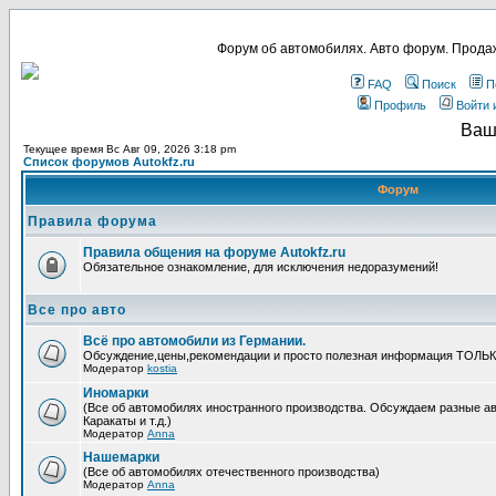
Форум об автомобилях. Авто форум. Продаж
FAQ
Поиск
П
Профиль
Войти 
Ваш
Текущее время Вс Авг 09, 2026 3:18 pm
Список форумов Autokfz.ru
Форум
Правила форума
Правила общения на форуме Autokfz.ru
Обязательное ознакомление, для исключения недоразумений!
Все про авто
Всё про автомобили из Германии.
Обсуждение,цены,рекомендации и просто полезная информация ТОЛЬ
Модератор
kostia
Иномарки
(Все об автомобилях иностранного производства. Обсуждаем разные ав
Каракаты и т.д.)
Модератор
Anna
Нашемарки
(Все об автомобилях отечественного производства)
Модератор
Anna