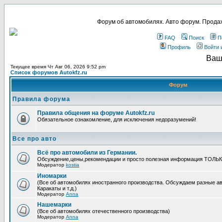
Форум об автомобилях. Авто форум. Продаж
FAQ
Поиск
П
Профиль
Войти 
Ваш
Текущее время Чт Авг 06, 2026 9:52 pm
Список форумов Autokfz.ru
Форум
Правила форума
Правила общения на форуме Autokfz.ru
Обязательное ознакомление, для исключения недоразумений!
Все про авто
Всё про автомобили из Германии.
Обсуждение,цены,рекомендации и просто полезная информация ТОЛЬ
Модератор
kostia
Иномарки
(Все об автомобилях иностранного производства. Обсуждаем разные ав
Каракаты и т.д.)
Модератор
Anna
Нашемарки
(Все об автомобилях отечественного производства)
Модератор
Anna