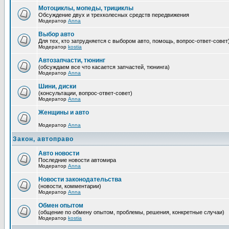
Мотоциклы, мопеды, трициклы
Обсуждение двух и трехколесных средств передвижения
Модератор
Anna
Выбор авто
Для тех, кто затрудняется с выбором авто, помощь, вопрос-ответ-совет
Модератор
kostia
Автозапчасти, тюнинг
(обсуждаем все что касается запчастей, тюнинга)
Модератор
Anna
Шини, диски
(консультации, вопрос-ответ-совет)
Модератор
Anna
Женщины и авто
Модератор
Anna
Закон, автоправо
Авто новости
Последние новости автомира
Модератор
Anna
Новости законодательства
(новости, комментарии)
Модератор
Anna
Обмен опытом
(общение по обмену опытом, проблемы, решения, конкретные случаи)
Модератор
kostia