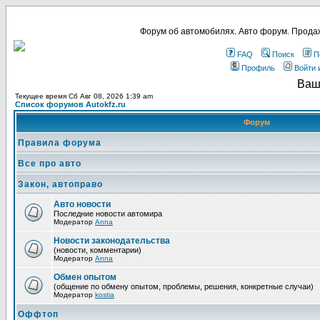
Форум об автомобилях. Авто форум. Продаж
FAQ
Поиск
П
Профиль
Войти 
Ваш
Текущее время Сб Авг 08, 2026 1:39 am
Список форумов Autokfz.ru
Форум
Правила форума
Все про авто
Закон, автоправо
Авто новости
Последние новости автомира
Модератор
Anna
Новости законодательства
(новости, комментарии)
Модератор
Anna
Обмен опытом
(общение по обмену опытом, проблемы, решения, конкретные случаи)
Модератор
kostia
Оффтоп