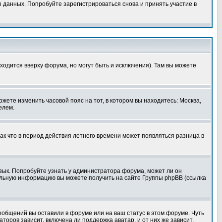
 данных. Попробуйте зарегистрироваться снова и принять участие в
ходится вверху форума, но могут быть и исключения). Там вы можете
ожете изменить часовой пояс на тот, в котором вы находитесь: Москва,
елем.
так что в период действия летнего времени может появляться разница в
язык. Попробуйте узнать у администратора форума, может ли он
тельную информацию вы можете получить на сайте Группы phpBB (ссылка
сообщений вы оставили в форуме или на ваш статус в этом форуме. Чуть
оров зависит, включена ли поддержка аватар, и от них же зависит,