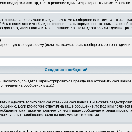
чена поддержка аватар, то это решение администраторов, вы можете выяснит
тся ниже вашего имени в созданном вами сообщении или теме, а так же в ва
ний было написано и чтобы идентифицировать определенных пользователей:
 для того, чтобы повысить ваше звание, за это модератор или администрат
?
встроенную в форум форму (если эта возможность вообще разрешена админис
Создание сообщений
ам, возможно, придется зарегистрироваться прежде чем отправить сообщение
отвечать на сообщения и т.д.
)
ать и удалять только свои собственные сообщения. Вы можете редактироват
ообщению. Если кто-то уже ответил на ваше сообщение, то под ним появится
 сообщение, она также не появляется, если ваше сообщение отредактировал 
могут удалить сообщение, если на него уже кто-то ответил.
 своем профиле. После создания вы должны отметить галочкой пункт
Присоед