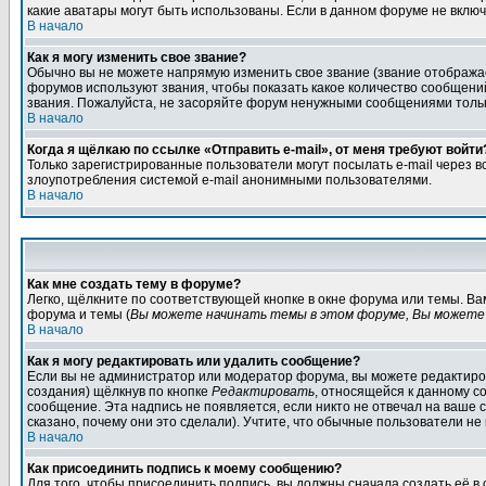
какие аватары могут быть использованы. Если в данном форуме не вклю
В начало
Как я могу изменить свое звание?
Обычно вы не можете напрямую изменить свое звание (звание отображае
форумов используют звания, чтобы показать какое количество сообще
звания. Пожалуйста, не засоряйте форум ненужными сообщениями только
В начало
Когда я щёлкаю по ссылке «Отправить e-mail», от меня требуют войти
Только зарегистрированные пользователи могут посылать e-mail через 
злоупотребления системой e-mail анонимными пользователями.
В начало
Как мне создать тему в форуме?
Легко, щёлкните по соответствующей кнопке в окне форума или темы. В
форума и темы (
Вы можете начинать темы в этом форуме, Вы можете 
В начало
Как я могу редактировать или удалить сообщение?
Если вы не администратор или модератор форума, вы можете редактиров
создания) щёлкнув по кнопке
Редактировать
, относящейся к данному с
сообщение. Эта надпись не появляется, если никто не отвечал на ваше
сказано, почему они это сделали). Учтите, что обычные пользователи не 
В начало
Как присоединить подпись к моему сообщению?
Для того, чтобы присоединить подпись, вы должны сначала создать её в