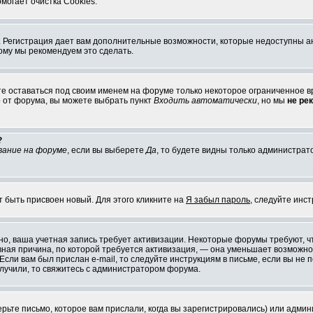
могает очистка Cookies.
ия. Регистрация дает вам дополнительные возможности, которые недоступны 
этому мы рекомендуем это сделать.
те оставаться под своим именем на форуме только некоторое ограниченное вр
о от форума, вы можете выбрать пункт
Входить автоматически
, но мы
не ре
?
вание на форуме
, если вы выберете
Да
, то будете видны только администрат
т быть присвоен новый. Для этого кликните на
Я забыл пароль
, следуйте инс
ожно, ваша учетная запись требует активизации. Некоторые форумы требуют,
лавная причина, по которой требуется активизация, — она уменьшает возмож
Если вам был прислан e-mail, то следуйте инструкциям в письме, если вы не п
олучили, то свяжитесь с администратором форума.
ьте письмо, которое вам прислали, когда вы зарегистрировались) или админ