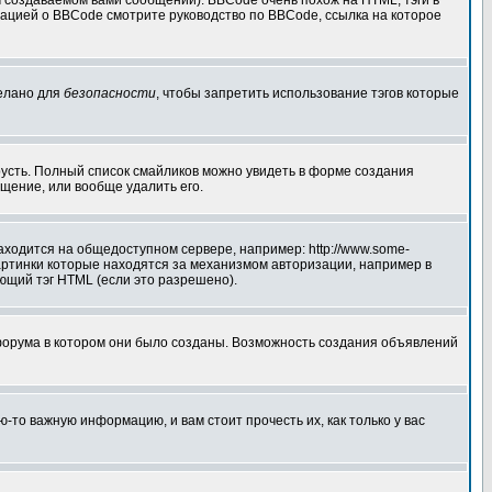
создаваемом вами сообщении). BBCode очень похож на HTML, тэги в
рмацией о BBCode смотрите руководство по BBCode, ссылка на которое
делано для
безопасности
, чтобы запретить использование тэгов которые
грусть. Полный список смайликов можно увидеть в форме создания
щение, или вообще удалить его.
аходится на общедоступном сервере, например: http://www.some-
 картинки которые находятся за механизмом авторизации, например в
ующий тэг HTML (если это разрешено).
форума в котором они было созданы. Возможность создания объявлений
то важную информацию, и вам стоит прочесть их, как только у вас