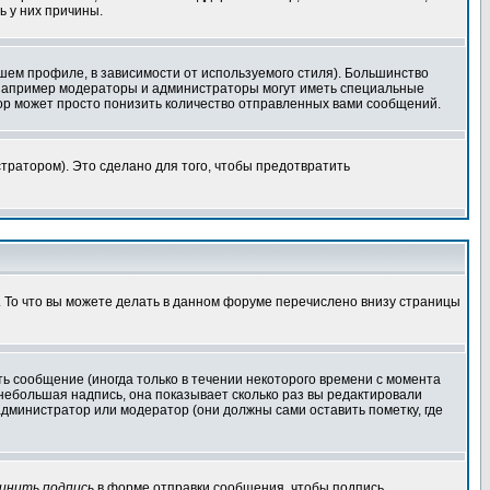
ь у них причины.
шем профиле, в зависимости от используемого стиля). Большинство
 например модераторы и администраторы могут иметь специальные
ор может просто понизить количество отправленных вами сообщений.
тратором). Это сделано для того, чтобы предотвратить
. То что вы можете делать в данном форуме перечислено внизу страницы
ь сообщение (иногда только в течении некоторого времени с момента
 небольшая надпись, она показывает сколько раз вы редактировали
администратор или модератор (они должны сами оставить пометку, где
инить подпись
в форме отправки сообщения, чтобы подпись