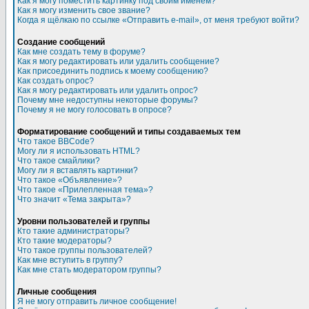
Как я могу поместить картинку под своим именем?
Как я могу изменить свое звание?
Когда я щёлкаю по ссылке «Отправить e-mail», от меня требуют войти?
Создание сообщений
Как мне создать тему в форуме?
Как я могу редактировать или удалить сообщение?
Как присоединить подпись к моему сообщению?
Как создать опрос?
Как я могу редактировать или удалить опрос?
Почему мне недоступны некоторые форумы?
Почему я не могу голосовать в опросе?
Форматирование сообщений и типы создаваемых тем
Что такое BBCode?
Могу ли я использовать HTML?
Что такое смайлики?
Могу ли я вставлять картинки?
Что такое «Объявление»?
Что такое «Прилепленная тема»?
Что значит «Тема закрыта»?
Уровни пользователей и группы
Кто такие администраторы?
Кто такие модераторы?
Что такое группы пользователей?
Как мне вступить в группу?
Как мне стать модератором группы?
Личные сообщения
Я не могу отправить личное сообщение!