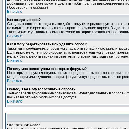
добавилась. Вы также можете сделать чтобы подпись присоединялась по
Присоединить подпись
)
В начало
Как создать опрос?
Создать опрос легко: когда вы создаёте тему (или редактируете первое 
не видите, то скорее всего у вас нет прав на создание опроса. Вы должн
также можете установить лимит времени на опрос, 0 означает постоянны
В начало
Как я могу редактировать или удалить опрос?
Также как и сообщения, опросы могут удалять только их создатели, мод
Если никто не успел проголосовать, то пользователи могут редактироват
нельзя было менять варианты ответов, в то время как люди уже проголос
В начало
Почему мне недоступны некоторые форумы?
Некоторые форумы доступны только определённым пользователям или гр
модераторы или администраторы форума могут предоставить такое разр
В начало
Почему я не могу голосовать в опросе?
Только зарегистрированные пользователи могут участвовать в опросе (чт
вас нет на это необходимых прав доступа.
В начало
Что такое BBCode?