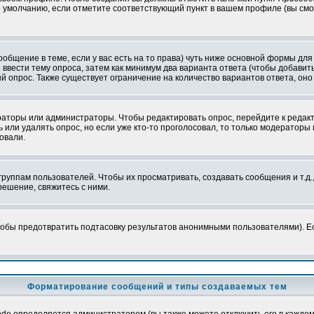
 умолчанию, если отметите соответствующий пункт в вашем профиле (вы смо
сообщение в теме, если у вас есть на то права) чуть ниже основной формы д
ы ввести тему опроса, затем как минимум два варианта ответа (чтобы добавит
й опрос. Также существует ограничение на количество вариантов ответа, он
ераторы или администраторы. Чтобы редактировать опрос, перейдите к редакт
ь или удалять опрос, но если уже кто-то проголосовал, то только модераторы
овали.
уппам пользователей. Чтобы их просматривать, создавать сообщения и т.д.
ешение, свяжитесь с ними.
обы предотвратить подтасовку результатов анонимными пользователями). Если
Форматирование сообщений и типы создаваемых тем