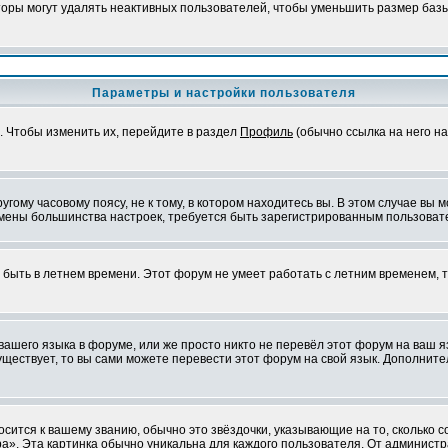
оры могут удалять неактивных пользователей, чтобы уменьшить размер базы
Параметры и настройки пользователя
. Чтобы изменить их, перейдите в раздел
Профиль
(обычно ссылка на него на
ому часовому поясу, не к тому, в котором находитесь вы. В этом случае вы м
ля смены большинства настроек, требуется быть зарегистрированным пользоват
т быть в летнем времени. Этот форум не умеет работать с летним временем, 
 вашего языка в форуме, или же просто никто не перевёл этот форум на ваш 
существует, то вы сами можете перевести этот форум на свой язык. Дополни
осится к вашему званию, обычно это звёздочки, указывающие на то, сколько 
». Эта картинка обычно уникальна для каждого пользователя. От администрат