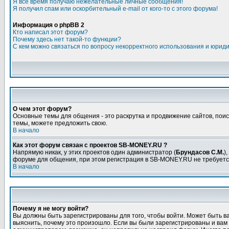
Я всё время получаю нежелательные личные сообщения!
Я получил спам или оскорбительный e-mail от кого-то с этого форума!
Информация о phpBB 2
Кто написал этот форум?
Почему здесь нет такой-то функции?
С кем можно связаться по вопросу некорректного использования и юрид
О чем этот форум?
Основные темы для общения - это раскрутка и продвижение сайтов, поис
темы, можете предложить свою.
В начало
Как этот форум связан с проектов SB-MONEY.RU ?
Напрямую никак, у этих проектов один администратор (
Брундасов С.М.
)
форуме для общения, при этом регистрация в SB-MONEY.RU не требуетс
В начало
Почему я не могу войти?
Вы должны быть зарегистрированы для того, чтобы войти. Может быть ва
выяснить, почему это произошло. Если вы были зарегистрированы и вам н