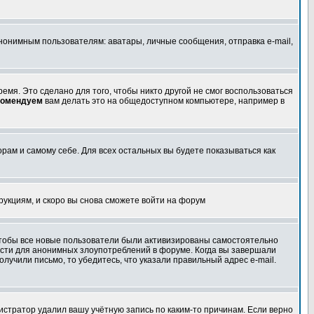
анонимным пользователям: аватары, личные сообщения, отправка e-mail,
емя. Это сделано для того, чтобы никто другой не смог воспользоваться
комендуем
вам делать это на общедоступном компьютере, например в
орам и самому себе. Для всех остальных вы будете показываться как
трукциям, и скоро вы снова сможете войти на форум
 чтобы все новые пользователи были активизированы самостоятельно
ности для анонимных злоупотреблений в форуме. Когда вы завершали
олучили письмо, то убедитесь, что указали правильный адрес e-mail.
истратор удалил вашу учётную запись по каким-то причинам. Если верно