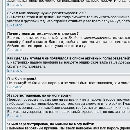
администратором, возможно, он неправильно настроил форум. Иногда по
В начало
Зачем мне вообще нужно регистрироваться?
Вы можете этого и не делать, но тогда сможете только читать сообщен
участие в группах и т.д. Регистрация отнимет у вас всего пару минут, по
В начало
Почему меня автоматически отключает?
Если вы не отметили галочкой пункт
Входить автоматически
, вы сможе
вашей учётной записью. Для того, чтобы вас автоматически не отключал
библиотеке, интернет-кафе, университете и т.д.
В начало
Как сделать, чтобы я не появлялся в списке активных пользователей
В настройках вашего профиля вы найдете опцию
Скрывать ваше пребы
скрытый пользователь.
В начало
Я забыл пароль!
Не паникуйте! Хотя ваш пароль и не может быть восстановлен, вам може
В начало
Я зарегистрирован, но не могу войти!
Первое: проверьте, правильно ли вы ввели имя и пароль. Второе: возм
либо администратором форума до того, как вы сможете в него войти. Г
процесс регистрации, вам было сказано, требуется активизация или нет. 
Если же вы уверены, что ввели правильный адрес e-mail, но письма не п
В начало
Я был зарегистрирован, но больше не могу войти!
Наиболее вероятные причины: вы ввели неверное имя или пароль (провер