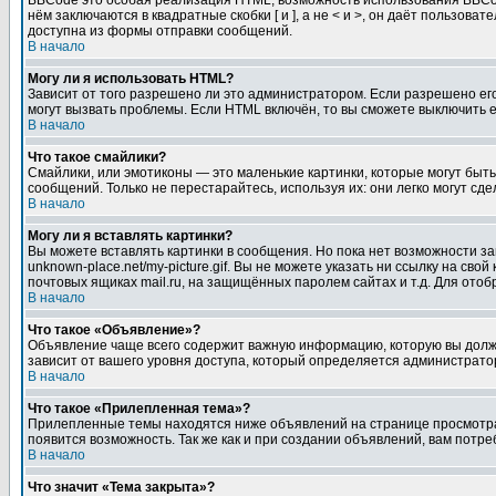
BBCode это особая реализация HTML, возможность использования BBCod
нём заключаются в квадратные скобки [ и ], а не < и >, он даёт польз
доступна из формы отправки сообщений.
В начало
Могу ли я использовать HTML?
Зависит от того разрешено ли это администратором. Если разрешено его 
могут вызвать проблемы. Если HTML включён, то вы сможете выключить 
В начало
Что такое смайлики?
Смайлики, или эмотиконы — это маленькие картинки, которые могут быть 
сообщений. Только не перестарайтесь, используя их: они легко могут с
В начало
Могу ли я вставлять картинки?
Вы можете вставлять картинки в сообщения. Но пока нет возможности заг
unknown-place.net/my-picture.gif. Вы не можете указать ни ссылку на с
почтовых ящиках mail.ru, на защищённых паролем сайтах и т.д. Для ото
В начало
Что такое «Объявление»?
Объявление чаще всего содержит важную информацию, которую вы должн
зависит от вашего уровня доступа, который определяется администрато
В начало
Что такое «Прилепленная тема»?
Прилепленные темы находятся ниже объявлений на странице просмотра фо
появится возможность. Так же как и при создании объявлений, вам потр
В начало
Что значит «Тема закрыта»?