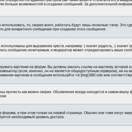
e определяется администратором (вы также можете отключить его в каждом 
ователю больше возможностей в создании сообщений. За дополнительной инфо
использовать, то, скорее всего, работать будут лишь несколько тэгов. Это с
его для конкретного сообщения при создании этого сообщения.
использованы для выражения чувств, например :) значит радость, :( значит 
делать сообщение нечитаемым, и модератор может отредактировать ваше сооб
ружать картинки на форум. Вы должны указать ссылку на картинку, которая н
вой компьютер (если, конечно, он не является общедоступным сервером), ни на
бражения картинки в сообщении используйте тэг [img] BBCode или соответств
ы прочесть как можно скорее. Объявления всегда находится в самом верху 
ром.
рума, и при этом только на первой странице. Обычно они тоже несут какую-
ебуется необходимый уровень доступа.